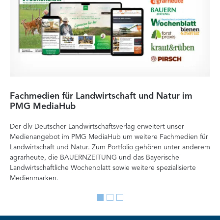
Fachmedien für Landwirtschaft und Natur im
He
PMG MediaHub
Me
Der dlv Deutscher Landwirtschaftsverlag erweitert unser
Mi
Medienangebot im PMG MediaHub um weitere Fachmedien für
Med
Landwirtschaft und Natur. Zum Portfolio gehören unter anderem
im
agrarheute, die BAUERNZEITUNG und das Bayerische
di
Landwirtschaftliche Wochenblatt sowie weitere spezialisierte
Re
Medienmarken.
vor
Go
Go
Go
to
to
to
slide
slide
slide