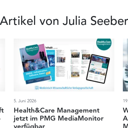
Artikel von Julia Seebe
5. Juni 2026
19
ft
Health&Care Management
W
b
jetzt im PMG MediaMonitor
A
verfügbar
M