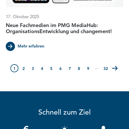
17. Oktober 2025
Neue Fachmedien im PMG MediaHub:
OrganisationsEntwicklung und changement!
Mehr erfahren
Seite
…
Seite
1
(Erste Seite)
Seite
2
Seite
3
Seite
4
Seite
5
Seite
6
Seite
7
Seite
8
Seite
9
Seite
32
(Letzte Seit
Schnell zum Ziel