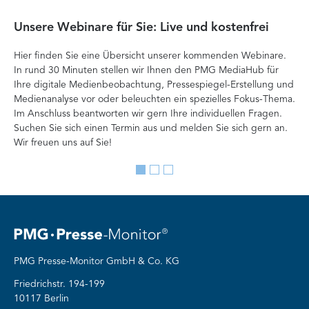
Unsere Webinare für Sie: Live und kostenfrei
Fa
P
Hier finden Sie eine Übersicht unserer kommenden Webinare.
In rund 30 Minuten stellen wir Ihnen den PMG MediaHub für
Der
Ihre digitale Medienbeobachtung, Pressespiegel-Erstellung und
Me
Medienanalyse vor oder beleuchten ein spezielles Fokus-Thema.
La
Im Anschluss beantworten wir gern Ihre individuellen Fragen.
ag
Suchen Sie sich einen Termin aus und melden Sie sich gern an.
Lan
Wir freuen uns auf Sie!
Me
Go
Go
Go
to
to
to
slide
slide
slide
1
2
3
PMG Presse-Monitor GmbH & Co. KG
Friedrichstr. 194-199
10117 Berlin