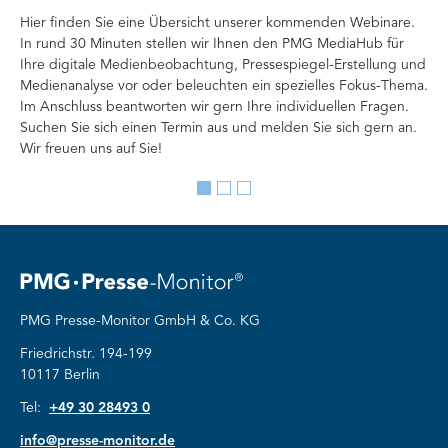
P
Hier finden Sie eine Übersicht unserer kommenden Webinare.
In rund 30 Minuten stellen wir Ihnen den PMG MediaHub für
Der
Ihre digitale Medienbeobachtung, Pressespiegel-Erstellung und
Me
Medienanalyse vor oder beleuchten ein spezielles Fokus-Thema.
La
Im Anschluss beantworten wir gern Ihre individuellen Fragen.
ag
Suchen Sie sich einen Termin aus und melden Sie sich gern an.
Lan
Wir freuen uns auf Sie!
Me
Go
Go
Go
to
to
to
slide
slide
slide
1
2
3
PMG Presse-Monitor GmbH & Co. KG
Friedrichstr. 194-199
10117 Berlin
Tel:
+49 30 28493 0
info@presse-monitor.de