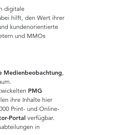
 digitale
ei hilft, den Wert ihrer
und kundenorientierte
bietern und MMOs
ale Medienbeobachtung
,
aum.
twickelten
PMG
en ihre Inhalte hier
000 Print- und Online-
r-Portal
verfügbar.
abteilungen in