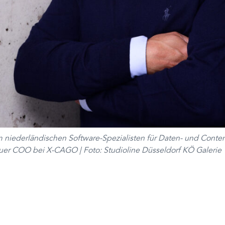
 niederländischen Software-Spezialisten für Daten- und Conten
neuer COO bei X-CAGO | Foto: Studioline Düsseldorf KÖ Galerie