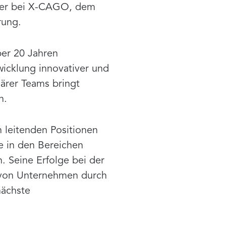
icer bei X-CAGO, dem
rung.
ber 20 Jahren
wicklung innovativer und
närer Teams bringt
n.
 leitenden Positionen
le in den Bereichen
. Seine Erfolge bei der
 von Unternehmen durch
nächste