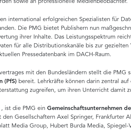
den sowie an professionelle Medienbeobachter.
n international erfolgreichen Spezialisten für D
anden. Die PMG bietet Publishern nun maßgeschn
ertung ihrer Inhalte. Das Leistungsspektrum reic
aten für alle Distributionskanäle bis zur gezielte
aktuellen Pressedatenbank im DACH-Raum.
vertrages mit den Bundesländern stellt die PMG s
n (PfS)
bereit. Lehrkräfte können darin zentral auf 
erstattung zugreifen, um ihren Unterricht damit z
, ist die PMG ein
Gemeinschaftsunternehmen deu
 den Gesellschaftern Axel Springer, Frankfurter A
blatt Media Group, Hubert Burda Media, Spiegel-