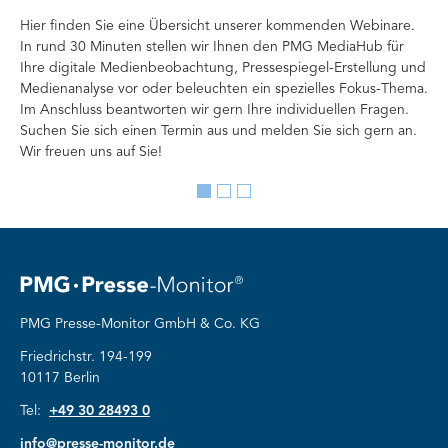
P
Hier finden Sie eine Übersicht unserer kommenden Webinare.
In rund 30 Minuten stellen wir Ihnen den PMG MediaHub für
Der
Ihre digitale Medienbeobachtung, Pressespiegel-Erstellung und
Me
Medienanalyse vor oder beleuchten ein spezielles Fokus-Thema.
La
Im Anschluss beantworten wir gern Ihre individuellen Fragen.
ag
Suchen Sie sich einen Termin aus und melden Sie sich gern an.
Lan
Wir freuen uns auf Sie!
Me
Go
Go
Go
to
to
to
slide
slide
slide
1
2
3
PMG Presse-Monitor GmbH & Co. KG
Friedrichstr. 194-199
10117 Berlin
Tel:
+49 30 28493 0
info@presse-monitor.de