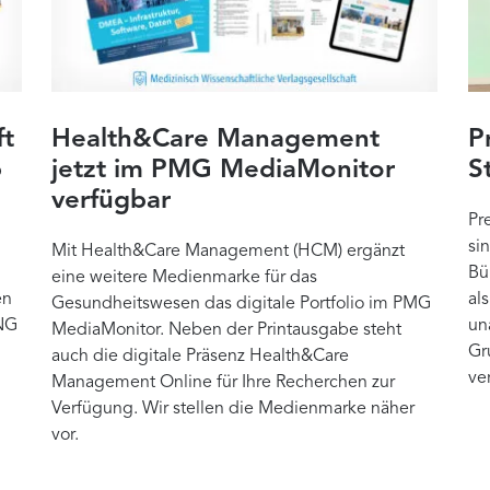
ft
Health&Care Management
P
b
jetzt im PMG MediaMonitor
S
verfügbar
Pr
si
Mit Health&Care Management (HCM) ergänzt
Bü
eine weitere Medienmarke für das
en
al
Gesundheitswesen das digitale Portfolio im PMG
NG
un
MediaMonitor. Neben der Printausgabe steht
Gr
auch die digitale Präsenz Health&Care
ve
Management Online für Ihre Recherchen zur
Verfügung. Wir stellen die Medienmarke näher
vor.