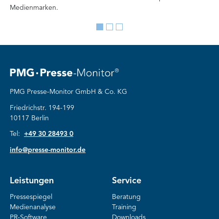
Medienmarken.
vor
Go
Go
Go
to
to
to
slide
slide
slide
1
2
3
PMG Presse-Monitor GmbH & Co. KG
Friedrichstr. 194-199
10117 Berlin
Tel:
+49 30 28493 0
info@presse-monitor.de
Leistungen
Service
Pressespiegel
Beratung
Medienanalyse
Training
PR-Software
Downloads