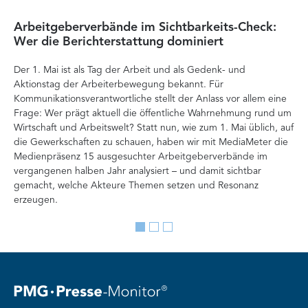
Arbeitgeberverbände im Sichtbarkeits-Check:
Di
Wer die Berichterstattung dominiert
Ver
Der 1. Mai ist als Tag der Arbeit und als Gedenk- und
zä
Aktionstag der Arbeiterbewegung bekannt. Für
Ent
Kommunikationsverantwortliche stellt der Anlass vor allem eine
Int
Frage: Wer prägt aktuell die öffentliche Wahrnehmung rund um
Doc
Wirtschaft und Arbeitswelt? Statt nun, wie zum 1. Mai üblich, auf
Ana
die Gewerkschaften zu schauen, haben wir mit MediaMeter die
Auf
Medienpräsenz 15 ausgesuchter Arbeitgeberverbände im
Org
vergangenen halben Jahr analysiert – und damit sichtbar
Ve
gemacht, welche Akteure Themen setzen und Resonanz
erzeugen.
Go
Go
Go
to
to
to
slide
slide
slide
1
2
3