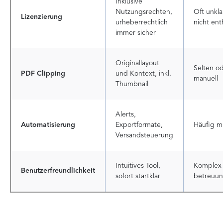
Inklusive
Nutzungsrechten,
Oft unkla
Lizenzierung
urheberrechtlich
nicht ent
immer sicher
Originallayout
Selten o
PDF Clipping
und Kontext, inkl.
manuell
Thumbnail
Alerts,
Automatisierung
Exportformate,
Häufig m
Versandsteuerung
Intuitives Tool,
Komplex
Benutzerfreundlichkeit
sofort startklar
betreuun