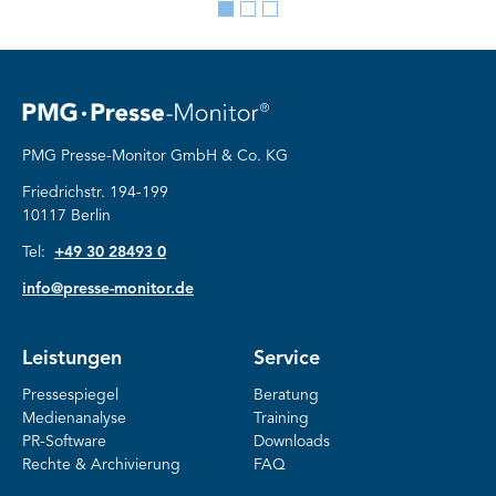
Go
Go
Go
to
to
to
slide
slide
slide
1
2
3
PMG Presse-Monitor GmbH & Co. KG
Friedrichstr. 194-199
10117 Berlin
Tel:
+49 30 28493 0
info@presse-monitor.de
Leistungen
Service
Pressespiegel
Beratung
Medienanalyse
Training
PR-Software
Downloads
Rechte & Archivierung
FAQ