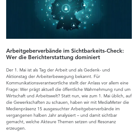
Arbeitgeberverbände im Sichtbarkeits-Check:
Di
Wer die Berichterstattung dominiert
Ver
Der 1. Mai ist als Tag der Arbeit und als Gedenk- und
zä
Aktionstag der Arbeiterbewegung bekannt. Für
Ent
Kommunikationsverantwortliche stellt der Anlass vor allem eine
Int
Frage: Wer prägt aktuell die öffentliche Wahrnehmung rund um
Doc
Wirtschaft und Arbeitswelt? Statt nun, wie zum 1. Mai üblich, auf
Ana
die Gewerkschaften zu schauen, haben wir mit MediaMeter die
Auf
Medienpräsenz 15 ausgesuchter Arbeitgeberverbände im
Org
vergangenen halben Jahr analysiert – und damit sichtbar
Ve
gemacht, welche Akteure Themen setzen und Resonanz
erzeugen.