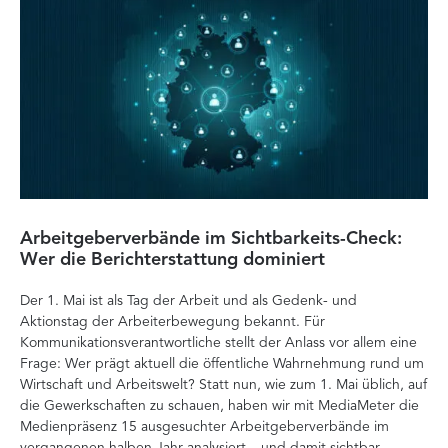
Arbeitgeberverbände im Sichtbarkeits-Check:
Di
Wer die Berichterstattung dominiert
Ver
Der 1. Mai ist als Tag der Arbeit und als Gedenk- und
zä
Aktionstag der Arbeiterbewegung bekannt. Für
Ent
Kommunikationsverantwortliche stellt der Anlass vor allem eine
Int
Frage: Wer prägt aktuell die öffentliche Wahrnehmung rund um
Doc
Wirtschaft und Arbeitswelt? Statt nun, wie zum 1. Mai üblich, auf
Ana
die Gewerkschaften zu schauen, haben wir mit MediaMeter die
Auf
Medienpräsenz 15 ausgesuchter Arbeitgeberverbände im
Org