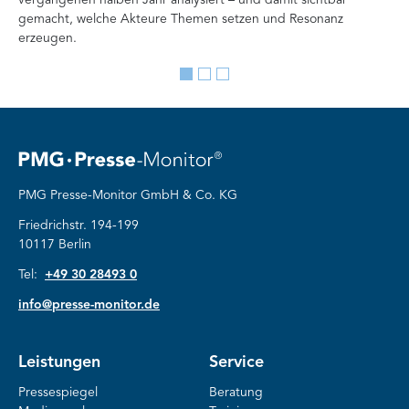
vergangenen halben Jahr analysiert – und damit sichtbar
Ve
gemacht, welche Akteure Themen setzen und Resonanz
erzeugen.
Go
Go
Go
to
to
to
slide
slide
slide
1
2
3
PMG Presse-Monitor GmbH & Co. KG
Friedrichstr. 194-199
10117 Berlin
Tel:
+49 30 28493 0
info@presse-monitor.de
Leistungen
Service
Pressespiegel
Beratung