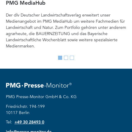
PMG MediaHub
Me
Der dlv Deutscher Landwirtschaftsverlag erweitert unser
Mi
Medienangebot im PMG MediaHub um weitere Fachmedien für
Med
Landwirtschaft und Natur. Zum Portfolio gehören unter anderem
im
agrarheute, die BAUERNZEITUNG und das Bayerische
di
Landwirtschaftliche Wochenblatt sowie weitere spezialisierte
Re
Medienmarken.
vor
Go
Go
Go
to
to
to
slide
slide
slide
1
2
3
PMG Presse-Monitor GmbH & Co. KG
Friedrichstr. 194-199
10117 Berlin
Tel:
+49 30 28493 0