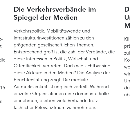
Die Verkehrsverbände im
D
Spiegel der Medien
U
M
Verkehrspolitik, Mobilitätswende und
Infrastrukturinvestitionen zählen zu den
k-
Kl
prägenden gesellschaftlichen Themen.
t.
pr
Entsprechend groß ist die Zahl der Verbände, die
zu
diese Interessen in Politik, Wirtschaft und
die
Ko
Öffentlichkeit vertreten. Doch wie sichtbar sind
we
diese Akteure in den Medien? Die Analyse der
wi
Berichterstattung zeigt: Die mediale
Um
Aufmerksamkeit ist ungleich verteilt. Während
 15
du
einzelne Organisationen eine dominante Rolle
üb
einnehmen, bleiben viele Verbände trotz
it
fachlicher Relevanz kaum wahrnehmbar.