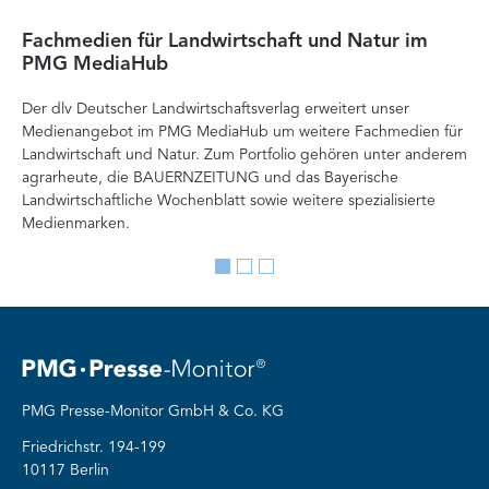
Fachmedien für Landwirtschaft und Natur im
He
PMG MediaHub
Me
Der dlv Deutscher Landwirtschaftsverlag erweitert unser
Mi
Medienangebot im PMG MediaHub um weitere Fachmedien für
Med
Landwirtschaft und Natur. Zum Portfolio gehören unter anderem
im
agrarheute, die BAUERNZEITUNG und das Bayerische
di
Landwirtschaftliche Wochenblatt sowie weitere spezialisierte
Re
Medienmarken.
vor
Go
Go
Go
to
to
to
slide
slide
slide
1
2
3
PMG Presse-Monitor GmbH & Co. KG
Friedrichstr. 194-199
10117 Berlin