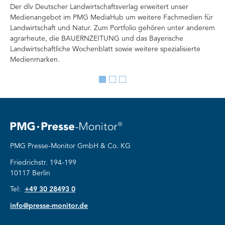
Der dlv Deutscher Landwirtschaftsverlag erweitert unser
Mi
Medienangebot im PMG MediaHub um weitere Fachmedien für
Med
Landwirtschaft und Natur. Zum Portfolio gehören unter anderem
im
agrarheute, die BAUERNZEITUNG und das Bayerische
di
Landwirtschaftliche Wochenblatt sowie weitere spezialisierte
Re
Medienmarken.
vor
Go
Go
Go
to
to
to
slide
slide
slide
1
2
3
PMG Presse-Monitor GmbH & Co. KG
Friedrichstr. 194-199
10117 Berlin
Tel:
+49 30 28493 0
info@presse-monitor.de