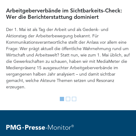
Arbeitgeberverbände im Sichtbarkeits-Check:
Di
Wer die Berichterstattung dominiert
Ver
Der 1. Mai ist als Tag der Arbeit und als Gedenk- und
zä
Aktionstag der Arbeiterbewegung bekannt. Für
Ent
Kommunikationsverantwortliche stellt der Anlass vor allem eine
Int
Frage: Wer prägt aktuell die öffentliche Wahrnehmung rund um
Doc
Wirtschaft und Arbeitswelt? Statt nun, wie zum 1. Mai üblich, auf
Ana
die Gewerkschaften zu schauen, haben wir mit MediaMeter die
Auf
Medienpräsenz 15 ausgesuchter Arbeitgeberverbände im
Org
vergangenen halben Jahr analysiert – und damit sichtbar
Ve
gemacht, welche Akteure Themen setzen und Resonanz
erzeugen.
Go
Go
Go
to
to
to
slide
slide
slide
1
2
3