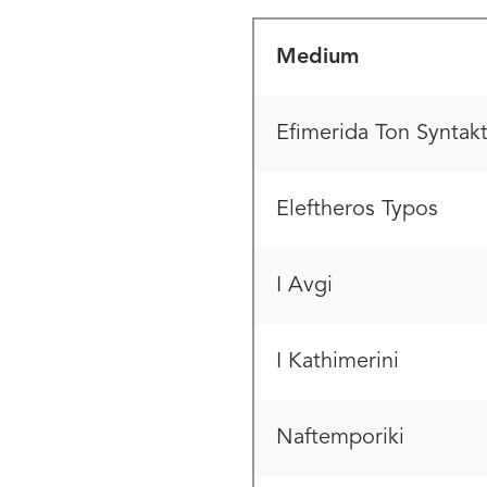
Medium
Efimerida Ton Syntak
Eleftheros Typos
I Avgi
I Kathimerini
Naftemporiki