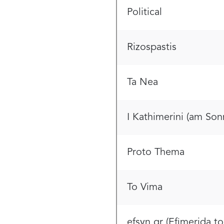
Political
Rizospastis
Ta Nea
I Kathimerini (am Son
Proto Thema
To Vima
efsyn.gr (Efimerida t