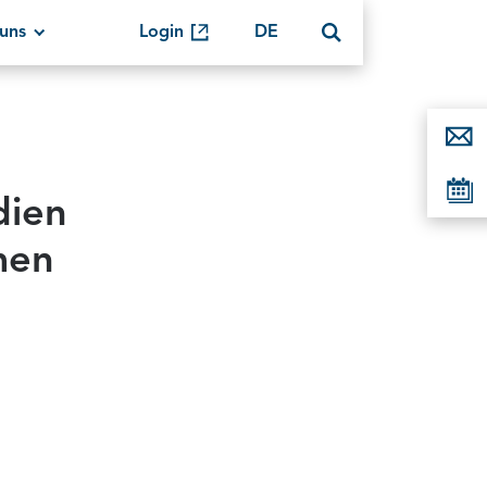
uns
Login
DE
dien
men