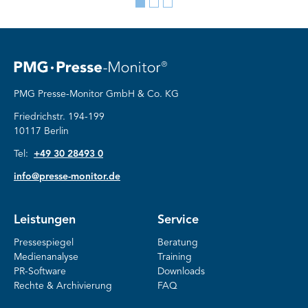
Go
Go
Go
to
to
to
slide
slide
slide
1
2
3
PMG Presse-Monitor GmbH & Co. KG
Friedrichstr. 194-199
10117 Berlin
Tel:
+49 30 28493 0
info@presse-monitor.de
Leistungen
Service
Pressespiegel
Beratung
Medienanalyse
Training
PR-Software
Downloads
Rechte & Archivierung
FAQ