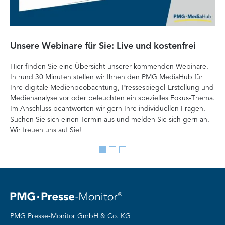
Unsere Webinare für Sie: Live und kostenfrei
Fa
P
Hier finden Sie eine Übersicht unserer kommenden Webinare.
In rund 30 Minuten stellen wir Ihnen den PMG MediaHub für
Der
Ihre digitale Medienbeobachtung, Pressespiegel-Erstellung und
Me
Medienanalyse vor oder beleuchten ein spezielles Fokus-Thema.
La
Im Anschluss beantworten wir gern Ihre individuellen Fragen.
ag
Suchen Sie sich einen Termin aus und melden Sie sich gern an.
Lan
Wir freuen uns auf Sie!
Me
Go
Go
Go
to
to
to
slide
slide
slide
1
2
3
PMG Presse-Monitor GmbH & Co. KG