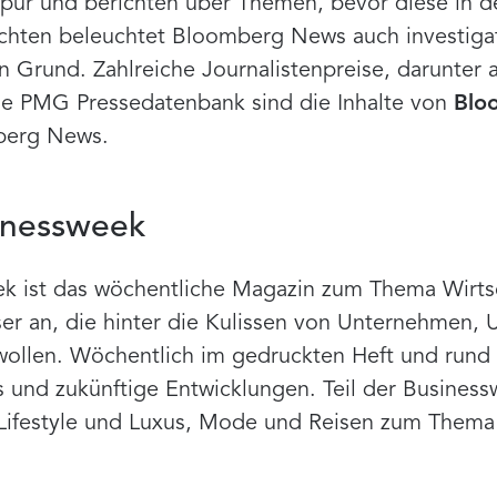
Spur und berichten über Themen, bevor diese in 
chten beleuchtet Bloomberg News auch investiga
 Grund. Zahlreiche Journalistenpreise, darunter a
die PMG Pressedatenbank sind die Inhalte von
Blo
berg News.
inessweek
k ist das wöchentliche Magazin zum Thema Wirts
ser an, die hinter die Kulissen von Unternehmen,
ollen. Wöchentlich im gedruckten Heft und rund u
ds und zukünftige Entwicklungen. Teil der Busines
 Lifestyle und Luxus, Mode und Reisen zum Thema