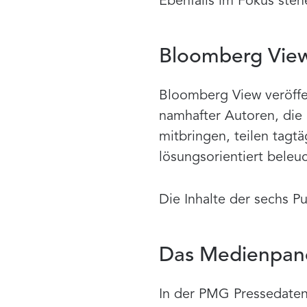
Ebenfalls im Fokus steh
Bloomberg Vie
Bloomberg View veröff
namhafter Autoren, die 
mitbringen, teilen tagt
lösungsorientiert beleu
Die Inhalte der sechs P
Das Medienpane
In der PMG Pressedaten