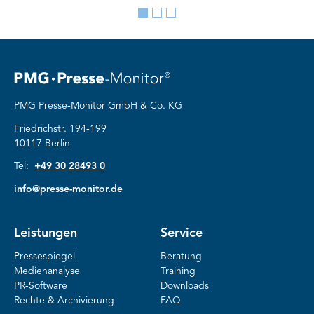
Go
Go
Go
to
to
to
slide
slide
slide
1
2
3
PMG Presse-Monitor GmbH & Co. KG
Friedrichstr. 194-199
10117 Berlin
Tel:
+49 30 28493 0
info@presse-monitor.de
Leistungen
Service
Pressespiegel
Beratung
Medienanalyse
Training
PR-Software
Downloads
Rechte & Archivierung
FAQ