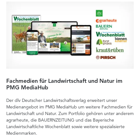
Fachmedien für Landwirtschaft und Natur im
He
PMG MediaHub
Me
Der dlv Deutscher Landwirtschaftsverlag erweitert unser
Mi
Medienangebot im PMG MediaHub um weitere Fachmedien für
Med
Landwirtschaft und Natur. Zum Portfolio gehören unter anderem
im
agrarheute, die BAUERNZEITUNG und das Bayerische
di
Landwirtschaftliche Wochenblatt sowie weitere spezialisierte
Re
Medienmarken.
vor