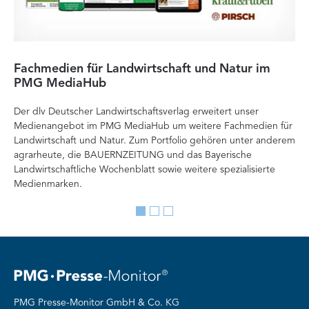
Fachmedien für Landwirtschaft und Natur im
He
PMG MediaHub
Me
Der dlv Deutscher Landwirtschaftsverlag erweitert unser
Mi
Medienangebot im PMG MediaHub um weitere Fachmedien für
Med
Landwirtschaft und Natur. Zum Portfolio gehören unter anderem
im
agrarheute, die BAUERNZEITUNG und das Bayerische
di
Landwirtschaftliche Wochenblatt sowie weitere spezialisierte
Re
Medienmarken.
vor
Go
Go
Go
to
to
to
slide
slide
slide
1
2
3
PMG Presse-Monitor GmbH & Co. KG