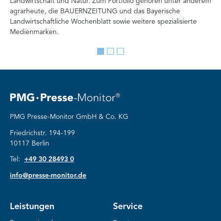
Landwirtschaft und Natur. Zum Portfolio gehören unter anderem
im
agrarheute, die BAUERNZEITUNG und das Bayerische
di
Landwirtschaftliche Wochenblatt sowie weitere spezialisierte
Re
Medienmarken.
vor
Go
Go
Go
to
to
to
slide
slide
slide
1
2
3
PMG Presse-Monitor GmbH & Co. KG
Friedrichstr. 194-199
10117 Berlin
Tel:
+49 30 28493 0
info@presse-monitor.de
Leistungen
Service