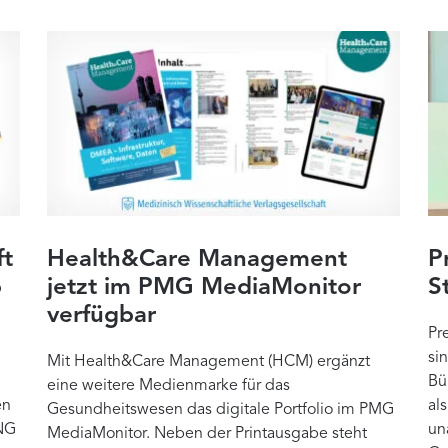
ft
Health&Care Management
P
b
jetzt im PMG MediaMonitor
S
verfügbar
Pr
si
Mit Health&Care Management (HCM) ergänzt
Bü
eine weitere Medienmarke für das
en
al
Gesundheitswesen das digitale Portfolio im PMG
NG
un
MediaMonitor. Neben der Printausgabe steht