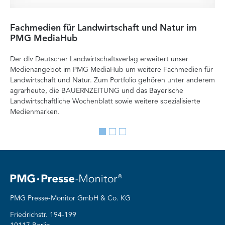
Fachmedien für Landwirtschaft und Natur im
He
PMG MediaHub
Me
Der dlv Deutscher Landwirtschaftsverlag erweitert unser
Mi
Medienangebot im PMG MediaHub um weitere Fachmedien für
Med
Landwirtschaft und Natur. Zum Portfolio gehören unter anderem
im
agrarheute, die BAUERNZEITUNG und das Bayerische
di
Landwirtschaftliche Wochenblatt sowie weitere spezialisierte
Re
Medienmarken.
vor
Go
Go
Go
to
to
to
slide
slide
slide
1
2
3
PMG Presse-Monitor GmbH & Co. KG
Friedrichstr. 194-199