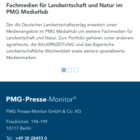
Fachmedien für Landwirtschaft und Natur im
He
PMG MediaHub
Me
Der dlv Deutscher Landwirtschaftsverlag erweitert unser
Mi
Medienangebot im PMG MediaHub um weitere Fachmedien für
Med
Landwirtschaft und Natur. Zum Portfolio gehören unter anderem
im
agrarheute, die BAUERNZEITUNG und das Bayerische
di
Landwirtschaftliche Wochenblatt sowie weitere spezialisierte
Re
Medienmarken.
vor
Go
Go
Go
to
to
to
slide
slide
slide
1
2
3
PMG Presse-Monitor GmbH & Co. KG
Friedrichstr. 194-199
10117 Berlin
Tel:
+49 30 28493 0