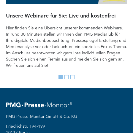
Unsere Webinare für Sie: Live und kostenfrei
Fa
P
Hier finden Sie eine Übersicht unserer kommenden Webinare.
In rund 30 Minuten stellen wir Ihnen den PMG MediaHub für
Der
Ihre digitale Medienbeobachtung, Pressespiegel-Erstellung und
Me
Medienanalyse vor oder beleuchten ein spezielles Fokus-Thema.
La
Im Anschluss beantworten wir gern Ihre individuellen Fragen.
ag
Suchen Sie sich einen Termin aus und melden Sie sich gern an.
Lan
Wir freuen uns auf Sie!
Me
Go
Go
Go
to
to
to
slide
slide
slide
1
2
3
PMG Presse-Monitor GmbH & Co. KG
Friedrichstr. 194-199
10117 Berlin