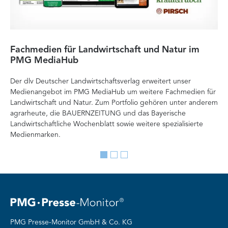
Fachmedien für Landwirtschaft und Natur im
He
PMG MediaHub
Me
Der dlv Deutscher Landwirtschaftsverlag erweitert unser
Mi
Medienangebot im PMG MediaHub um weitere Fachmedien für
Med
Landwirtschaft und Natur. Zum Portfolio gehören unter anderem
im
agrarheute, die BAUERNZEITUNG und das Bayerische
di
Landwirtschaftliche Wochenblatt sowie weitere spezialisierte
Re
Medienmarken.
vor
Go
Go
Go
to
to
to
slide
slide
slide
1
2
3
PMG Presse-Monitor GmbH & Co. KG