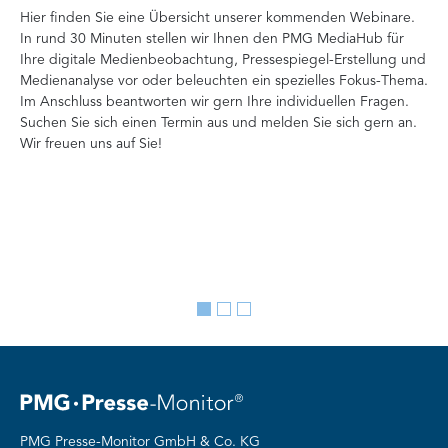
Hier finden Sie eine Übersicht unserer kommenden Webinare.
In rund 30 Minuten stellen wir Ihnen den PMG MediaHub für
Der
Ihre digitale Medienbeobachtung, Pressespiegel-Erstellung und
Me
Medienanalyse vor oder beleuchten ein spezielles Fokus-Thema.
La
Im Anschluss beantworten wir gern Ihre individuellen Fragen.
ag
Suchen Sie sich einen Termin aus und melden Sie sich gern an.
Lan
Wir freuen uns auf Sie!
Me
Go
Go
Go
to
to
to
slide
slide
slide
1
2
3
PMG Presse-Monitor GmbH & Co. KG