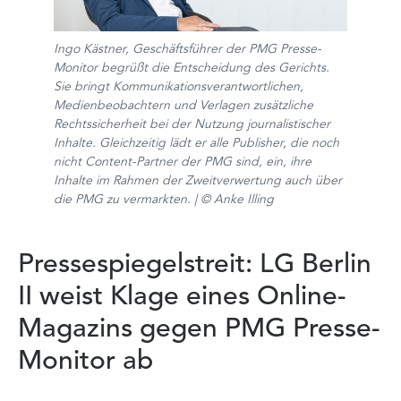
Ingo Kästner, Geschäftsführer der PMG Presse-
Monitor begrüßt die Entscheidung des Gerichts.
Sie bringt Kommunikationsverantwortlichen,
Medienbeobachtern und Verlagen zusätzliche
Rechtssicherheit bei der Nutzung journalistischer
Inhalte. Gleichzeitig lädt er alle Publisher, die noch
nicht Content-Partner der PMG sind, ein, ihre
Inhalte im Rahmen der Zweitverwertung auch über
die PMG zu vermarkten. | © Anke Illing
Pressespiegelstreit: LG Berlin
II weist Klage eines Online-
Magazins gegen PMG Presse-
Monitor ab