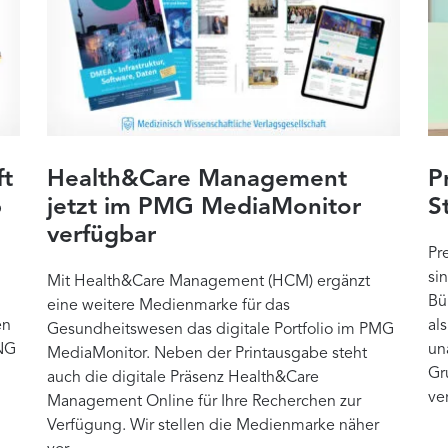
ft
Health&Care Management
P
b
jetzt im PMG MediaMonitor
S
verfügbar
Pr
si
Mit Health&Care Management (HCM) ergänzt
Bü
eine weitere Medienmarke für das
en
al
Gesundheitswesen das digitale Portfolio im PMG
NG
un
MediaMonitor. Neben der Printausgabe steht
Gr
auch die digitale Präsenz Health&Care
ve
Management Online für Ihre Recherchen zur
Verfügung. Wir stellen die Medienmarke näher