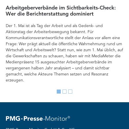
Arbeitgeberverbände im Sichtbarkeits-Check:
Di
Wer die Berichterstattung dominiert
Ver
Der 1. Mai ist als Tag der Arbeit und als Gedenk- und
zä
Aktionstag der Arbeiterbewegung bekannt. Für
Ent
Kommunikationsverantwortliche stellt der Anlass vor allem eine
Int
Frage: Wer prägt aktuell die öffentliche Wahrnehmung rund um
Doc
Wirtschaft und Arbeitswelt? Statt nun, wie zum 1. Mai üblich, auf
Ana
die Gewerkschaften zu schauen, haben wir mit MediaMeter die
Auf
Medienpräsenz 15 ausgesuchter Arbeitgeberverbände im
Org
vergangenen halben Jahr analysiert – und damit sichtbar
Ve
gemacht, welche Akteure Themen setzen und Resonanz
erzeugen.
Go
Go
Go
to
to
to
slide
slide
slide
1
2
3