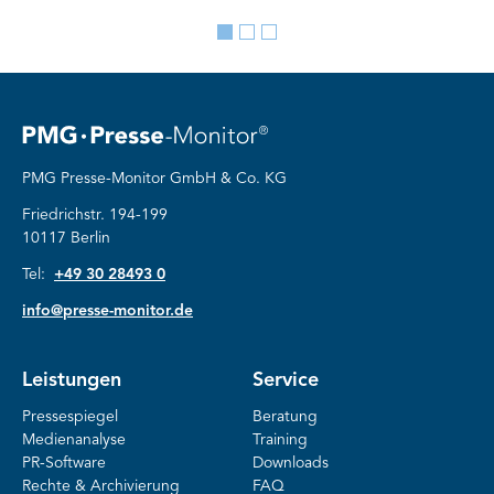
Go
Go
Go
to
to
to
slide
slide
slide
1
2
3
PMG Presse-Monitor GmbH & Co. KG
Friedrichstr. 194-199
10117 Berlin
Tel:
+49 30 28493 0
info@presse-monitor.de
Leistungen
Service
Pressespiegel
Beratung
Medienanalyse
Training
PR-Software
Downloads
Rechte & Archivierung
FAQ