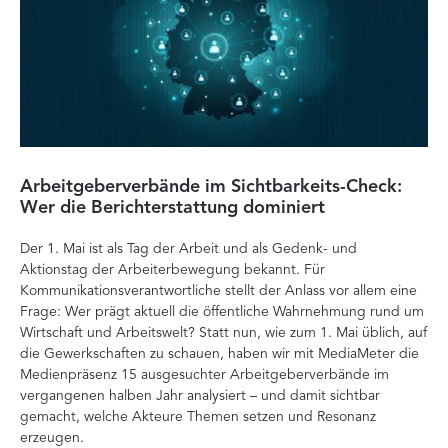
Arbeitgeberverbände im Sichtbarkeits-Check:
Di
Wer die Berichterstattung dominiert
Ver
Der 1. Mai ist als Tag der Arbeit und als Gedenk- und
zä
Aktionstag der Arbeiterbewegung bekannt. Für
Ent
Kommunikationsverantwortliche stellt der Anlass vor allem eine
Int
Frage: Wer prägt aktuell die öffentliche Wahrnehmung rund um
Doc
Wirtschaft und Arbeitswelt? Statt nun, wie zum 1. Mai üblich, auf
Ana
die Gewerkschaften zu schauen, haben wir mit MediaMeter die
Auf
Medienpräsenz 15 ausgesuchter Arbeitgeberverbände im
Org
vergangenen halben Jahr analysiert – und damit sichtbar
Ve
gemacht, welche Akteure Themen setzen und Resonanz
erzeugen.