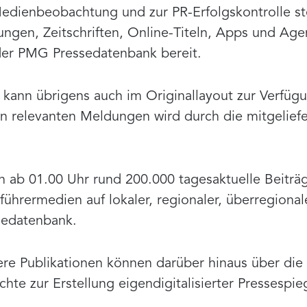
Medienbeobachtung und zur PR-Erfolgskontrolle st
ungen, Zeitschriften, Online-Titeln, Apps und Ag
 der PMG Pressedatenbank bereit.
el kann übrigens auch im Originallayout zur Verfüg
on relevanten Meldungen wird durch die mitgelief
ch ab 01.00 Uhr rund 200.000 tagesaktuelle Beiträ
hrermedien auf lokaler, regionaler, überregionale
sedatenbank.
tere Publikationen können darüber hinaus über d
chte zur Erstellung eigendigitalisierter Pressesp