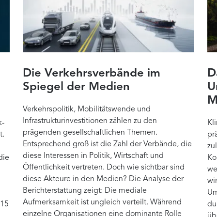
Die Verkehrsverbände im
D
Spiegel der Medien
U
M
Verkehrspolitik, Mobilitätswende und
Infrastrukturinvestitionen zählen zu den
k-
Kl
prägenden gesellschaftlichen Themen.
t.
pr
Entsprechend groß ist die Zahl der Verbände, die
zu
diese Interessen in Politik, Wirtschaft und
die
Ko
Öffentlichkeit vertreten. Doch wie sichtbar sind
we
diese Akteure in den Medien? Die Analyse der
wi
Berichterstattung zeigt: Die mediale
Um
Aufmerksamkeit ist ungleich verteilt. Während
 15
du
einzelne Organisationen eine dominante Rolle
üb