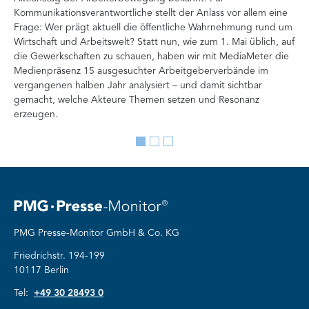
Kommunikationsverantwortliche stellt der Anlass vor allem eine
Int
Frage: Wer prägt aktuell die öffentliche Wahrnehmung rund um
Doc
Wirtschaft und Arbeitswelt? Statt nun, wie zum 1. Mai üblich, auf
Ana
die Gewerkschaften zu schauen, haben wir mit MediaMeter die
Auf
Medienpräsenz 15 ausgesuchter Arbeitgeberverbände im
Org
vergangenen halben Jahr analysiert – und damit sichtbar
Ve
gemacht, welche Akteure Themen setzen und Resonanz
erzeugen.
Go
Go
Go
to
to
to
slide
slide
slide
1
2
3
PMG Presse-Monitor GmbH & Co. KG
Friedrichstr. 194-199
10117 Berlin
Tel:
+49 30 28493 0