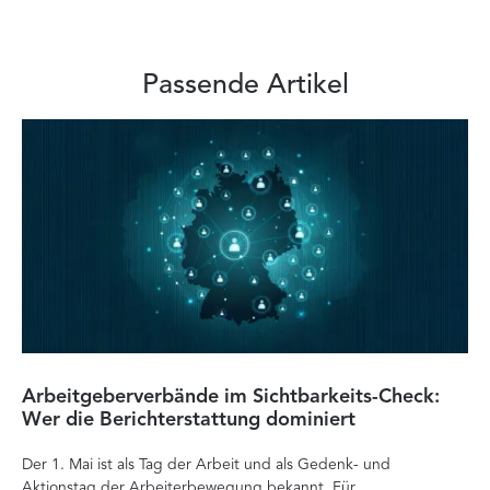
Passende Artikel
Arbeitgeberverbände im Sichtbarkeits-Check:
Di
Wer die Berichterstattung dominiert
Ver
Der 1. Mai ist als Tag der Arbeit und als Gedenk- und
zä
Aktionstag der Arbeiterbewegung bekannt. Für
Ent