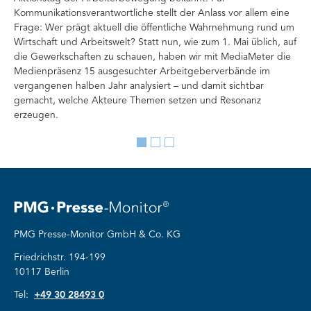
Kommunikationsverantwortliche stellt der Anlass vor allem eine
Int
Frage: Wer prägt aktuell die öffentliche Wahrnehmung rund um
Doc
Wirtschaft und Arbeitswelt? Statt nun, wie zum 1. Mai üblich, auf
Ana
die Gewerkschaften zu schauen, haben wir mit MediaMeter die
Auf
Medienpräsenz 15 ausgesuchter Arbeitgeberverbände im
Org
vergangenen halben Jahr analysiert – und damit sichtbar
Ve
gemacht, welche Akteure Themen setzen und Resonanz
erzeugen.
Go
Go
Go
to
to
to
slide
slide
slide
1
2
3
PMG Presse-Monitor GmbH & Co. KG
Friedrichstr. 194-199
10117 Berlin
Tel:
+49 30 28493 0