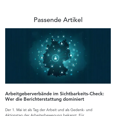
Passende Artikel
Arbeitgeberverbände im Sichtbarkeits-Check:
Di
Wer die Berichterstattung dominiert
Ver
Der 1. Mai ist als Tag der Arbeit und als Gedenk- und
zä
Aktionstag der Arbeiterbewegung bekannt. Für
Ent