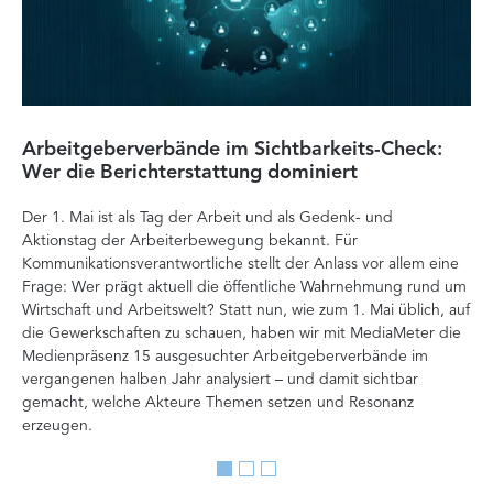
Arbeitgeberverbände im Sichtbarkeits-Check:
Di
Wer die Berichterstattung dominiert
Ver
Der 1. Mai ist als Tag der Arbeit und als Gedenk- und
zä
Aktionstag der Arbeiterbewegung bekannt. Für
Ent
Kommunikationsverantwortliche stellt der Anlass vor allem eine
Int
Frage: Wer prägt aktuell die öffentliche Wahrnehmung rund um
Doc
Wirtschaft und Arbeitswelt? Statt nun, wie zum 1. Mai üblich, auf
Ana
die Gewerkschaften zu schauen, haben wir mit MediaMeter die
Auf
Medienpräsenz 15 ausgesuchter Arbeitgeberverbände im
Org
vergangenen halben Jahr analysiert – und damit sichtbar
Ve
gemacht, welche Akteure Themen setzen und Resonanz
erzeugen.
Go
Go
Go