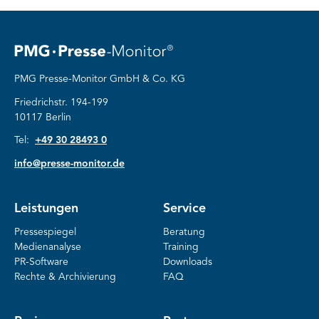
to
to
to
slide
slide
slide
1
2
3
PMG Presse-Monitor GmbH & Co. KG
Friedrichstr. 194-199
10117 Berlin
Tel:
+49 30 28493 0
info@presse-monitor.de
Leistungen
Service
Pressespiegel
Beratung
Medienanalyse
Training
PR-Software
Downloads
Rechte & Archivierung
FAQ