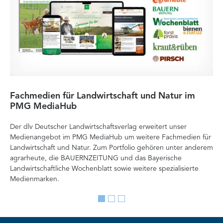
Fachmedien für Landwirtschaft und Natur im
He
PMG MediaHub
Me
Der dlv Deutscher Landwirtschaftsverlag erweitert unser
Mi
Medienangebot im PMG MediaHub um weitere Fachmedien für
Med
Landwirtschaft und Natur. Zum Portfolio gehören unter anderem
im
agrarheute, die BAUERNZEITUNG und das Bayerische
di
Landwirtschaftliche Wochenblatt sowie weitere spezialisierte
Re
Medienmarken.
vor
Go
Go
Go
to
to
to
slide
slide
slide