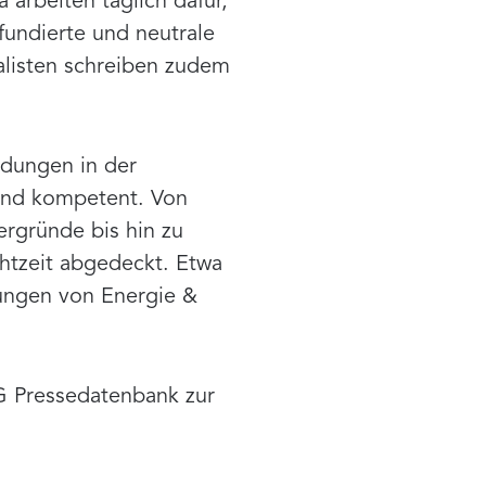
arbeiten täglich dafür,
undierte und neutrale
alisten schreiben zudem
idungen in der
h und kompetent. Von
ergründe bis hin zu
htzeit abgedeckt. Etwa
dungen von Energie &
G Pressedatenbank zur