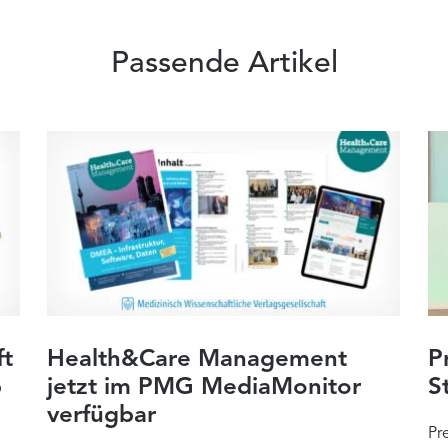
Passende Artikel
ft
Health&Care Management
P
b
jetzt im PMG MediaMonitor
S
verfügbar
Pr