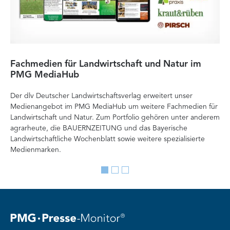
Fachmedien für Landwirtschaft und Natur im
He
PMG MediaHub
Me
Der dlv Deutscher Landwirtschaftsverlag erweitert unser
Mi
Medienangebot im PMG MediaHub um weitere Fachmedien für
Med
Landwirtschaft und Natur. Zum Portfolio gehören unter anderem
im
agrarheute, die BAUERNZEITUNG und das Bayerische
di
Landwirtschaftliche Wochenblatt sowie weitere spezialisierte
Re
Medienmarken.
vor
Go
Go
Go
to
to
to
slide
slide
slide
1
2
3