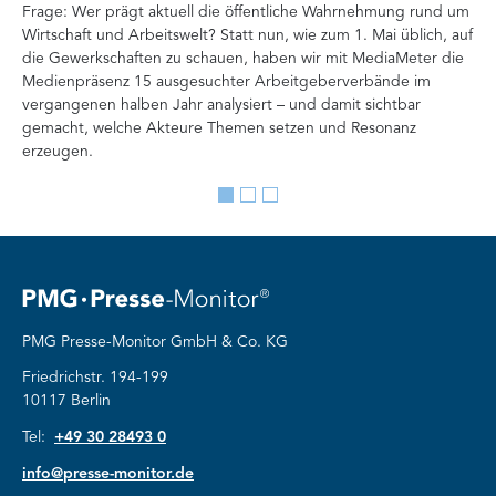
Frage: Wer prägt aktuell die öffentliche Wahrnehmung rund um
Doc
Wirtschaft und Arbeitswelt? Statt nun, wie zum 1. Mai üblich, auf
Ana
die Gewerkschaften zu schauen, haben wir mit MediaMeter die
Auf
Medienpräsenz 15 ausgesuchter Arbeitgeberverbände im
Org
vergangenen halben Jahr analysiert – und damit sichtbar
Ve
gemacht, welche Akteure Themen setzen und Resonanz
erzeugen.
Go
Go
Go
to
to
to
slide
slide
slide
1
2
3
PMG Presse-Monitor GmbH & Co. KG
Friedrichstr. 194-199
10117 Berlin
Tel:
+49 30 28493 0
info@presse-monitor.de