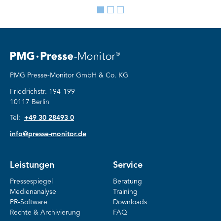
Go
Go
Go
to
to
to
slide
slide
slide
1
2
3
PMG Presse-Monitor GmbH & Co. KG
Friedrichstr. 194-199
10117 Berlin
Tel:
+49 30 28493 0
info@presse-monitor.de
Leistungen
Service
Pressespiegel
Beratung
Medienanalyse
Training
PR-Software
Downloads
Rechte & Archivierung
FAQ