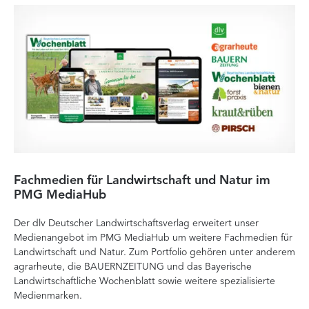
Fachmedien für Landwirtschaft und Natur im
He
PMG MediaHub
Me
Der dlv Deutscher Landwirtschaftsverlag erweitert unser
Mi
Medienangebot im PMG MediaHub um weitere Fachmedien für
Med
Landwirtschaft und Natur. Zum Portfolio gehören unter anderem
im
agrarheute, die BAUERNZEITUNG und das Bayerische
di
Landwirtschaftliche Wochenblatt sowie weitere spezialisierte
Re
Medienmarken.
vor