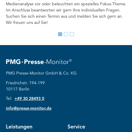
Medienanalyse vor oder beleuchten ein spezielles Fokus-Thema.
La
Im Anschluss beantworten wir gern Ihre individuellen Fragen.
ag
Suchen Sie sich einen Termin aus und melden Sie sich gern an.
Lan
Wir freuen uns auf Sie!
Me
Go
Go
Go
to
to
to
slide
slide
slide
1
2
3
PMG Presse-Monitor GmbH & Co. KG
Friedrichstr. 194-199
10117 Berlin
Tel:
+49 30 28493 0
info@presse-monitor.de
Leistungen
Service