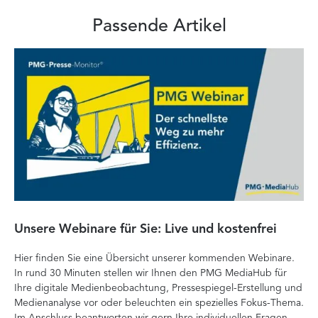
Passende Artikel
Unsere Webinare für Sie: Live und kostenfrei
Fa
P
Hier finden Sie eine Übersicht unserer kommenden Webinare.
In rund 30 Minuten stellen wir Ihnen den PMG MediaHub für
Der
Ihre digitale Medienbeobachtung, Pressespiegel-Erstellung und
Me
Medienanalyse vor oder beleuchten ein spezielles Fokus-Thema.
La
Im Anschluss beantworten wir gern Ihre individuellen Fragen.
ag