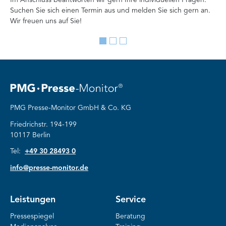
Suchen Sie sich einen Termin aus und melden Sie sich gern an.
Lan
Wir freuen uns auf Sie!
Me
Go
Go
Go
to
to
to
slide
slide
slide
1
2
3
PMG Presse-Monitor GmbH & Co. KG
Friedrichstr. 194-199
10117 Berlin
Tel:
+49 30 28493 0
info@presse-monitor.de
Leistungen
Service
Pressespiegel
Beratung