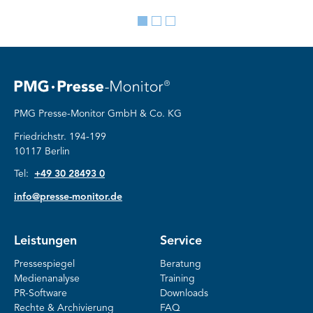
Go
Go
Go
to
to
to
slide
slide
slide
1
2
3
PMG Presse-Monitor GmbH & Co. KG
Friedrichstr. 194-199
10117 Berlin
Tel:
+49 30 28493 0
info@presse-monitor.de
Leistungen
Service
Pressespiegel
Beratung
Medienanalyse
Training
PR-Software
Downloads
Rechte & Archivierung
FAQ