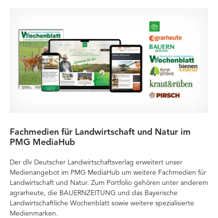
Fachmedien für Landwirtschaft und Natur im
He
PMG MediaHub
Me
Der dlv Deutscher Landwirtschaftsverlag erweitert unser
Mi
Medienangebot im PMG MediaHub um weitere Fachmedien für
Med
Landwirtschaft und Natur. Zum Portfolio gehören unter anderem
im
agrarheute, die BAUERNZEITUNG und das Bayerische
di
Landwirtschaftliche Wochenblatt sowie weitere spezialisierte
Re
Medienmarken.
vor