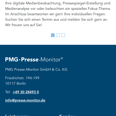
Ihre digitale Medienbeobachtung, Pressespiegel-Erstellung und
Me
Medienanalyse vor oder beleuchten ein spezielles Fokus-Thema.
La
Im Anschluss beantworten wir gern Ihre individuellen Fragen.
ag
Suchen Sie sich einen Termin aus und melden Sie sich gern an.
Lan
Wir freuen uns auf Sie!
Me
Go
Go
Go
to
to
to
slide
slide
slide
1
2
3
PMG Presse-Monitor GmbH & Co. KG
Friedrichstr. 194-199
10117 Berlin
Tel:
+49 30 28493 0
info@presse-monitor.de