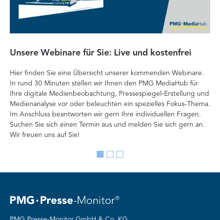
Unsere Webinare für Sie: Live und kostenfrei
Fa
P
Hier finden Sie eine Übersicht unserer kommenden Webinare.
In rund 30 Minuten stellen wir Ihnen den PMG MediaHub für
Der
Ihre digitale Medienbeobachtung, Pressespiegel-Erstellung und
Me
Medienanalyse vor oder beleuchten ein spezielles Fokus-Thema.
La
Im Anschluss beantworten wir gern Ihre individuellen Fragen.
ag
Suchen Sie sich einen Termin aus und melden Sie sich gern an.
Lan
Wir freuen uns auf Sie!
Me
Go
Go
Go
to
to
to
slide
slide
slide
1
2
3
PMG Presse-Monitor GmbH & Co. KG