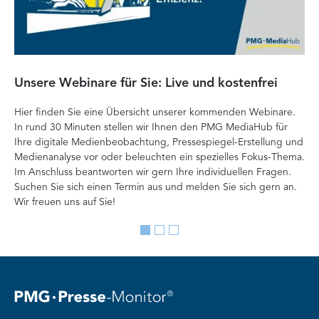
Unsere Webinare für Sie: Live und kostenfrei
Fa
P
Hier finden Sie eine Übersicht unserer kommenden Webinare.
In rund 30 Minuten stellen wir Ihnen den PMG MediaHub für
Der
Ihre digitale Medienbeobachtung, Pressespiegel-Erstellung und
Me
Medienanalyse vor oder beleuchten ein spezielles Fokus-Thema.
La
Im Anschluss beantworten wir gern Ihre individuellen Fragen.
ag
Suchen Sie sich einen Termin aus und melden Sie sich gern an.
Lan
Wir freuen uns auf Sie!
Me
Go
Go
Go
to
to
to
slide
slide
slide
1
2
3